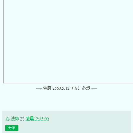
── 佛曆 2560.5.12（五）心燈 ──
心 法師
於
凌晨12:15:00
分享